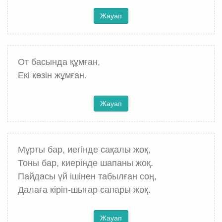
Жауап
От басында құмған,
Екі көзін жұмған.
Жауап
Мұрты бар, иегінде сақалы жоқ,
Тоны бар, киерінде шапаны жоқ.
Пайдасы үй ішінен табылған соң,
Далаға кіріп-шығар сапары жоқ.
Жауап