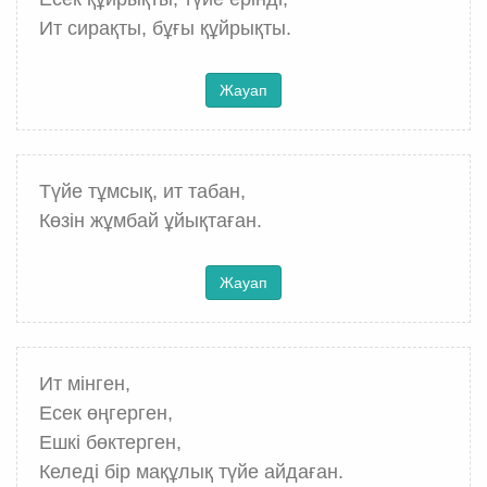
Ит сирақты, бұғы құйрықты.
Жауап
Түйе тұмсық, ит табан,
Көзін жұмбай ұйықтаған.
Жауап
Ит мінген,
Есек өңгерген,
Ешкі бөктерген,
Келеді бір мақұлық түйе айдаған.