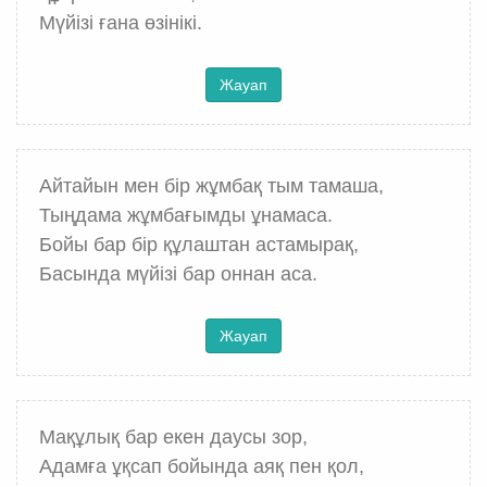
Мүйізі ғана өзінікі.
Жауап
Айтайын мен бір жұмбақ тым тамаша,
Тыңдама жұмбағымды ұнамаса.
Бойы бар бір құлаштан астамырақ,
Басында мүйізі бар оннан аса.
Жауап
Мақұлық бар екен даусы зор,
Адамға ұқсап бойында аяқ пен қол,