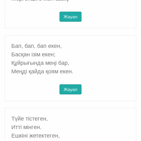
Жауап
Бап, бап, бап екен,
Басқан ізім екен;
Құйрығында меңі бар,
Меңді қайда қоям екен.
Жауап
Түйе тістеген,
Итті мінген.
Ешкіні жетектеген,