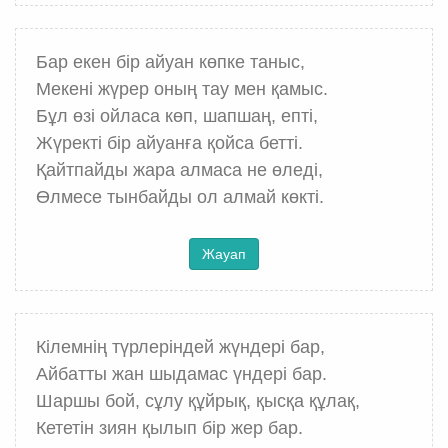
Бар екен бір айуан көпке таныс,
Мекені жүрер оның тау мен қамыс.
Бұл өзі ойласа көп, шапшаң, епті,
Жүректі бір айуанға қойса бетті.
Қайтпайды жара алмаса не өледі,
Өлмесе тынбайды ол алмай көкті.
Жауап
Кілемнің түрлеріндей жүндері бар,
Айбатты жан шыдамас үндері бар.
Шаршы бой, сұлу құйрық, қысқа құлақ,
Кететін зиян қылып бір жер бар.