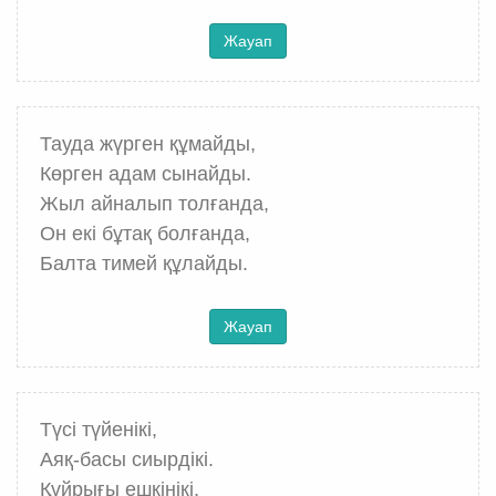
Жауап
Тауда жүрген құмайды,
Көрген адам сынайды.
Жыл айналып толғанда,
Он екі бұтақ болғанда,
Балта тимей құлайды.
Жауап
Түсі түйенікі,
Аяқ-басы сиырдікі.
Құйрығы ешкінікі,