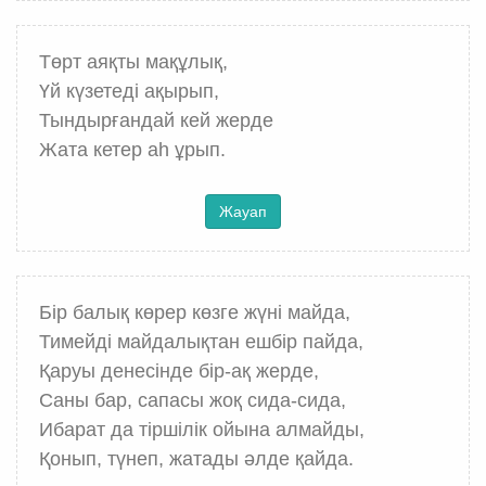
Төрт аяқты мақұлық,
Үй күзетеді ақырып,
Тындырғандай кей жерде
Жата кетер аһ ұрып.
Жауап
Бір балық көрер көзге жүні майда,
Тимейді майдалықтан ешбір пайда,
Қаруы денесінде бір-ақ жерде,
Саны бар, сапасы жоқ сида-сида,
Ибарат да тіршілік ойына алмайды,
Қонып, түнеп, жатады әлде қайда.