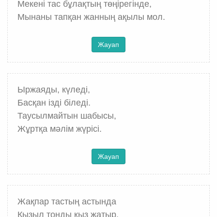
Мекені тас бұлақтың төңірегінде,
Мынаны тапқан жанның ақылы мол.
Жауап
Ыржаяды, күледі,
Басқан ізді біледі.
Таусылмайтын шабысы,
Жұртқа мәлім жүрісі.
Жауап
Жақпар тастың астында
Қызыл тонды қыз жатыр.