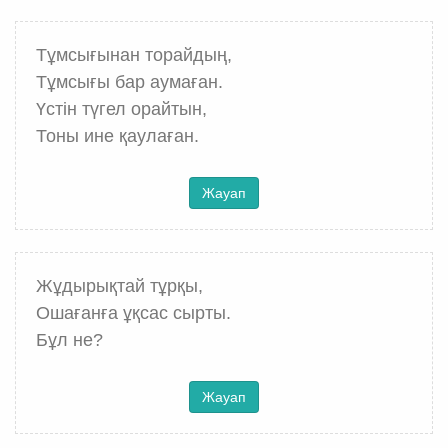
Тұмсығынан торайдың,
Тұмсығы бар аумаған.
Үстін түгел орайтын,
Тоны ине қаулаған.
Жауап
Жұдырықтай тұрқы,
Ошағанға ұқсас сырты.
Бұл не?
Жауап