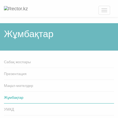
Toggle
navigati
Жұмбақтар
Cабақ жоспары
Презентация
Мақал-мәтелдер
Жұмбақтар
УМКД