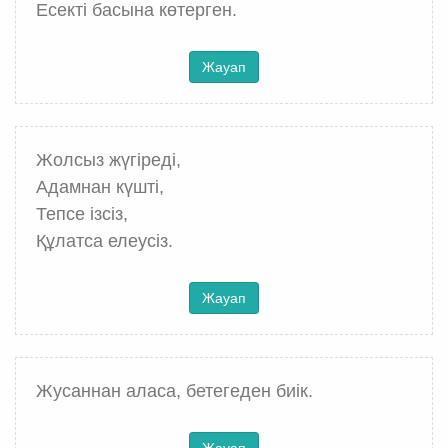
Есекті басына көтерген.
Жауап
Жолсыз жүгіреді,
Адамнан күшті,
Тепсе ізсіз,
Құлатса елеусіз.
Жауап
Жусаннан аласа, бетегеден биік.