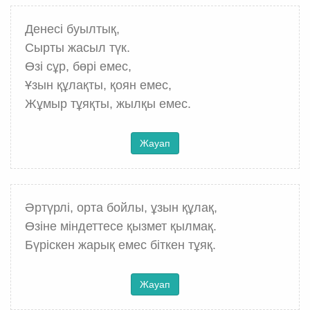
Денесі буылтық,
Сырты жасыл түк.
Өзі сұр, бөрі емес,
Ұзын құлақты, қоян емес,
Жұмыр тұяқты, жылқы емес.
Жауап
Әртүрлі, орта бойлы, ұзын құлақ,
Өзіне міндеттесе қызмет қылмақ.
Бүріскен жарық емес біткен тұяқ.
Жауап