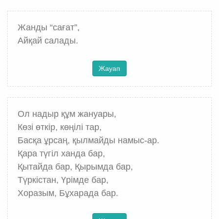
Жанды “сағат”,
Айқай салады.
Жауап
Ол надыр құм жануары,
Көзі өткір, көңілі тар,
Басқа ұрсаң, қылмайды намыс-ар.
Қара түгіл ханда бар,
Қытайда бар, Қырымда бар,
Түркістан, Үрімде бар,
Хоразым, Бұхарада бар.