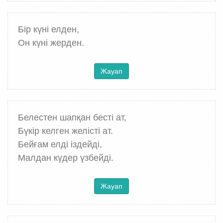
Бір күні елден,
Он күні жерден.
Жауап
Белестен шапқан бесті ат,
Бүкір келген желісті ат.
Бейғам елді іздейді,
Малдан күдер үзбейді.
Жауап