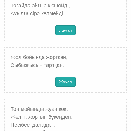
Тоғайда айғыр кісінейді,
Ауылға сірә келмейді.
Жауап
Жол бойында жортқан,
Сыбызғысын тартқан.
Жауап
Тоң мойынды жуан көк,
Желіп, жортып бүкеңдеп,
Несібесі даладан,