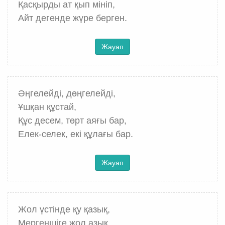
Қасқырды ат қып мініп,
Айт дегенде жүре берген.
Жауап
Әңгелейді, дөңгелейді,
Ұшқан құстай,
Құс десем, төрт аяғы бар,
Елек-селек, екі құлағы бар.
Жауап
Жол үстінде қу қазық,
Мергеншіге жол азық.