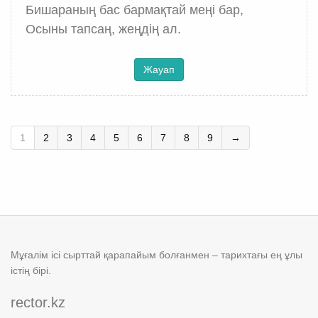
Бишараның бас бармақтай меңі бар,
Осыны тапсаң, жеңдің ал.
Жауап
1
2
3
4
5
6
7
8
9
→
Мұғалім ісі сырттай қарапайым болғанмен – тарихтағы ең ұлы
істің бірі.
rector.kz