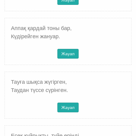
Жауап
Аппақ қардай тоны бар,
Күдірейген жануар.
Жауап
Тауға шықса жүгірген,
Таудан түссе сүрінген.
Жауап
Есек құйрықты, түйе ерінді,