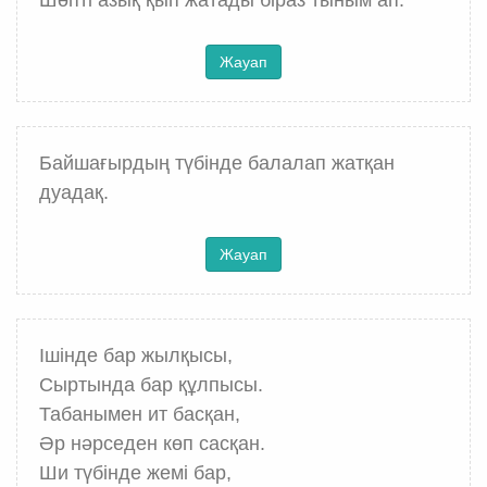
Шөпті азық қып жатады біраз тыным ап.
Жауап
Байшағырдың түбінде балалап жатқан
дуадақ.
Жауап
Ішінде бар жылқысы,
Сыртында бар құлпысы.
Табанымен ит басқан,
Әр нәрседен көп сасқан.
Ши түбінде жемі бар,