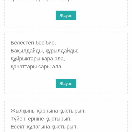
Жауап
Белестегі бес бие,
Бақылдайды, құрылдайды;
Құйрықтары қара ала,
Қанаттары сары ала.
Жауап
Жылқыны қарнына қыстырып,
Түйені ерніне қыстырып,
Есекті құлағына қыстырып,