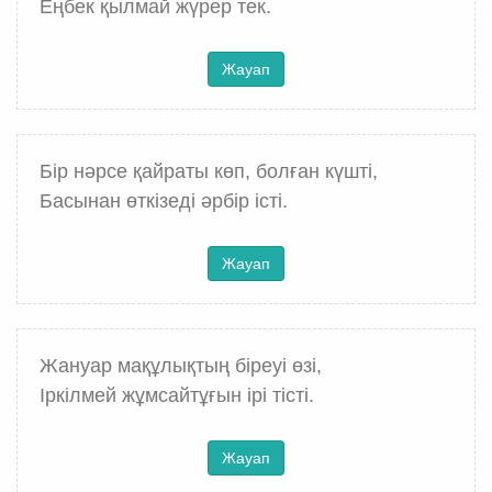
Еңбек қылмай жүрер тек.
Жауап
Бір нәрсе қайраты көп, болған күшті,
Басынан өткізеді әрбір істі.
Жауап
Жануар мақұлықтың біреуі өзі,
Іркілмей жұмсайтұғын ірі тісті.
Жауап