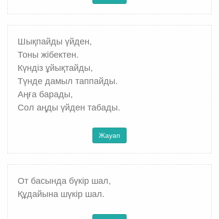
Шықпайды үйден,
Тоны жібектен.
Күндіз ұйықтайды,
Түнде дамыл таппайды.
Аңға барады,
Сол аңды үйден табады.
Жауап
От басында бүкір шал,
Құдайына шүкір шал.