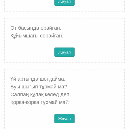
Жауап
От басында орайған,
Құйымшағы сорайған.
Жауап
Үй артында шоңқайма,
Буы шығып тұрмай ма?
Салпаң құлақ келед деп,
Қорқа-қорқа тұрмай ма?!
Жауап