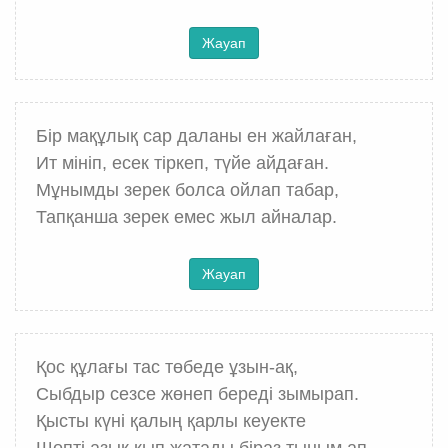
Жауап
Бір мақұлық сар даланы ен жайлаған,
Ит мініп, есек тіркеп, түйе айдаған.
Мұнымды зерек болса ойлап табар,
Тапқанша зерек емес жыл айналар.
Жауап
Қос құлағы тас төбеде ұзын-ақ,
Сыбдыр сезсе жөнеп береді зымырап.
Қысты күні қалың қарлы кеуекте