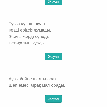
Жауап
Түссе күннің шуағы
Көзді еріксіз жұмады.
Жылы жерді сүйеді,
Беті-қолын жуады.
Жауап
Аузы бейне шалғы орақ,
Шөп емес, бірақ мал орады.
Жауап