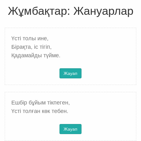
Жұмбақтар: Жануарлар
Үсті толы ине,
Бірақта, іс тігіп,
Қадамайды түйме.
Жауап
Ешбір бұйым тікпеген,
Үсті толған көк тебен.
Жауап