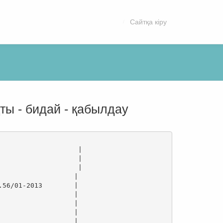
Сайтқа кіру
ықты - бидай - қабылдау