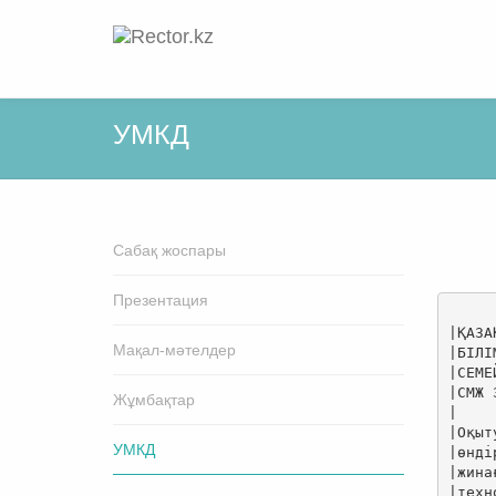
УМКД
Cабақ жоспары
Презентация
Мақал-мәтелдер
Жұмбақтар
УМКД