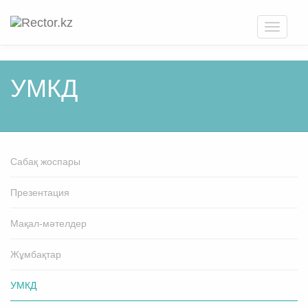
Toggle
navigati
УМКД
Cабақ жоспары
Презентация
Мақал-мәтелдер
Жұмбақтар
УМКД