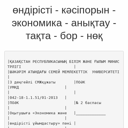
өндірісті - кәсіпорын -
экономика - анықтау -
тақта - бор - нөқ