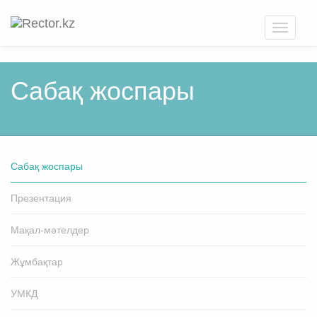
Toggle
navigati
Cабақ жоспары
Cабақ жоспары
Презентация
Мақал-мәтелдер
Жұмбақтар
УМКД