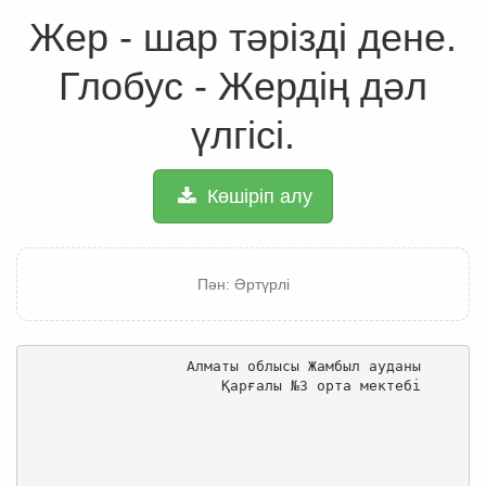
Жер - шар тәрізді дене.
Глобус - Жердің дәл
үлгісі.
Көшіріп алу
Пән: Әртүрлі
              Алматы облысы Жамбыл ауданы

                  Қарғалы №3 орта мектебі
