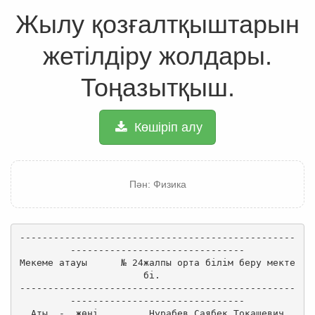
Жылу қозғалтқыштарын
жетілдіру жолдары.
Тоңазытқыш.
Көшіріп алу
Пән: Физика
-------------------------------------------------
-------------------------------

Мекеме атауы      № 24жалпы орта білім беру мекте
бі.  

-------------------------------------------------
-------------------------------

Аты  -  жөні         Нурабев Саябек Токашевич
