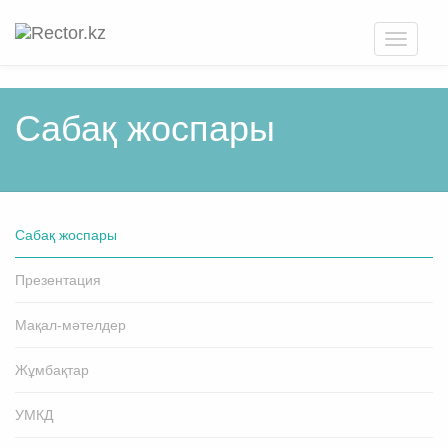
Toggle
navigati
Cабақ жоспары
Cабақ жоспары
Презентация
Мақал-мәтелдер
Жұмбақтар
УМКД