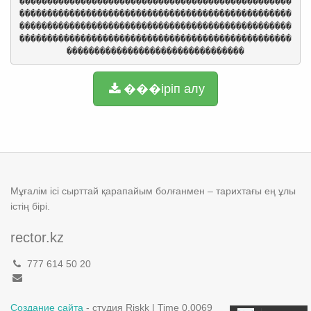
�������������������������������������������������
�������������������������������������������������
�������������������������������������������������
�������������������������������������������������
��������������������������������
���іріп алу
Мұғалім ісі сырттай қарапайым болғанмен – тарихтағы ең ұлы
істің бірі.
rector.kz
777 614 50 20
Создание сайта
- студия Riskk | Time 0.0069