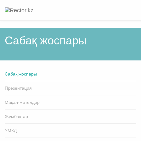
Cабақ жоспары
Cабақ жоспары
Презентация
Мақал-мәтелдер
Жұмбақтар
УМКД