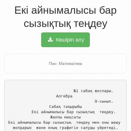
Екі айнымалысы бар
сызықтық теңдеу
Көшіріп алу
Пән: Математика