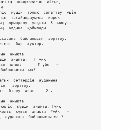
шінің  анықтамасын  айтып,

н.

ліс  күшін  толық  сипаттау  үшін 

нін  тағайындауымыз  керек.

ың  орындалу  уақыты  5  минут.

ың  алдына  қойылады.

ссасына  байланысын  зерттеу.

ктері  бар  жүктер.

ын  анықта.

шін  анықта:   Ғ үйк   = 

ін  өлше:       Ғ үйе   =

байланысты  ма?

атын  беттердің  ауданына 

ті  білеу  ағаш  -  2 .

ын  анықта.

келіс  күшін  анықта. Ғүйк  =

келіс  күшін  анықта. Ғүйк   =

  ауданына  байланысты ма ?
