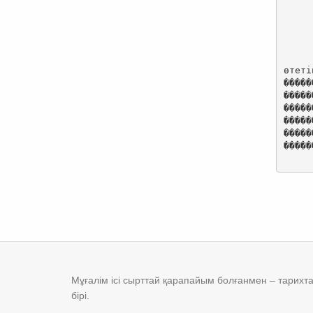
өтеті
�����
�����
�����
�����
�����
�����
Мұғалім ісі сырттай қарапайым болғанмен – тарихтағ
бірі.