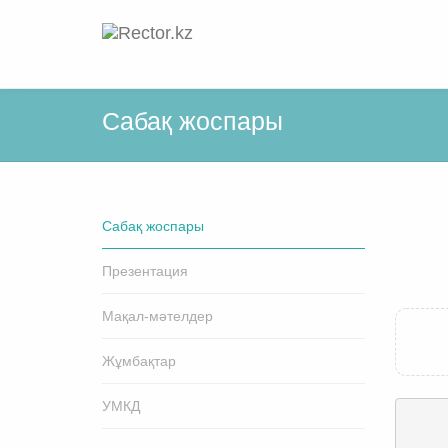
Cабақ жоспары
Cабақ жоспары
Презентация
Мақал-мәтелдер
Жұмбақтар
УМКД