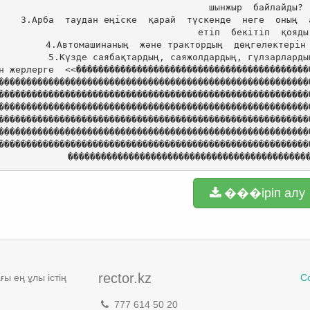
шынжыр  байлайды?

3.Арба  таудан еңіске  қарай  түскенде  неге  оның  
етіп  бекітіп  қояды.
4.Автомашинаның  және трактордың  дөңгелектерін 
5.Күзде саябақтардың, саяжолдардың, гүлзарларды
н жерлерге  <<������������������������������������������
��������������������������������������������������������
��������������������������������������������������������
��������������������������������������������������������
��������������������������������������������������������
��������������������������������������������������������
��������������������������������������������������������
�������������������������������������������
���іріп алу
rector.kz
ы ең ұлы істің
С
777 614 50 20