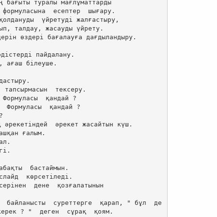
ң бағыты туралы мағлұматтарды

дістерді пайдалану.

, ағаш білеуше.

дастыру.

 Формуласы  қандай ?

  Формуласы  қандай ?



 әрекетіндей  әрекет жасайтын күш.

ашқан ғалым.

л.

і.

абақты  бастаймын.

слайд  көрсетіледі.

серінен  дене  қозғалатынын 

  байланысты  суреттерге  қарап, " бұл  де
ерек ? "  деген  сұрақ  қоям.
