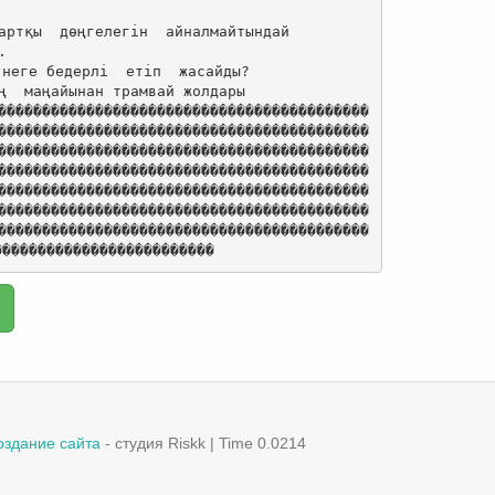
артқы  дөңгелегін  айналмайтындай



неге бедерлі  етіп  жасайды?

ң  маңайынан трамвай жолдары

������������������������������������������
������������������������������������������
������������������������������������������
������������������������������������������
������������������������������������������
������������������������������������������
������������������������������������������
�������������������������
оздание сайта
- студия Riskk | Time 0.0214