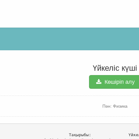
Үйкеліс күші
Көшіріп алу
Пән: Физика
                                       Сабақ   жосп
Тақырыбы:               Үйке