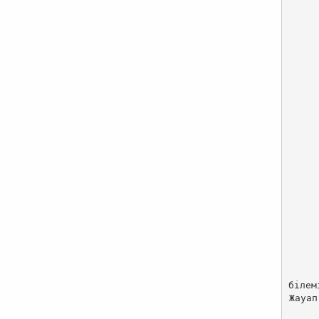
білеміз. 
Жауап