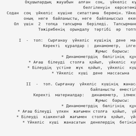
Оқушылардың  жауабын  алған  соң,  үйкеліс  кү
белгіленуін  көрсетемі
Содан  соң  үйкеліс  күшіне  сипаттама  беремін. Үйке
оның  неге  байланысты, неге  байланыссыз  еке
Ол  үшін  2  топқа  тапсырма  беріледі.  Тапсырман
Тәжірибенің  орындалу  тәртібі  әр  топт
І  -  топ:  Сырғанау  үйкеліс  күшінің  дене  ма
Керекті  құралдар :  динамометр,  ілге
Жұмыс  барысы:

* Динамометрдің  бөлігінің  құн
* Ағаш  білеуді  столға  қойып,  үйкеліс  кү
* Білеудің  үстіне  жүк  қойып,  үйкеліс  күш
* Үйкеліс  күші  дене  массасына   
ІІ  -  топ. Сырғанау  үйкеліс  күшінің  жанас
              байланысты  еместігін   зерттеу.

Керекті  материалдар:   динамометр,  ілмек
Жұмыс  барысы:

* Динамометрдің  бөлігінің  құн
* Ағаш білеуді  үлкен  жағымен столға  қойып,  үй
* Білеуді  кішкентай  жағымен  столға  қойып,  үй
* Үйкеліс  күші  жанасатын  денелердің  бетінің