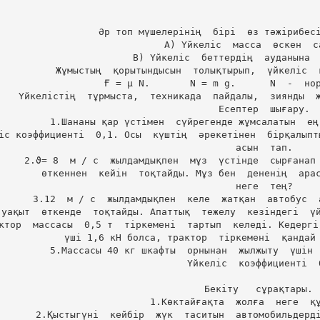
Әр топ мүшелерінің  бірі  өз тәжірибесі
    А) Үйкеліс  масса  өскен  сайын  өседі.

    В) Үйкеліс  беттердің  ауданына  байланысты  емес.

Жұмыстың  қорытындысын  толықтырып,  үйкеліс  
Ғ = μ N.       N = m g.      N  -  нор
Үйкелістің  тұрмыста,  техникада  пайдалы,  зиянды  ж
Есептер  шығару.

1.Шананы қар үстімен  сүйрегенде жұмсалатын  ең
іс коэффициенті  0,1. Осы  күштің  әрекетінен  бірқалыпт
асын  тап.

2.ϑ= 8  м / с  жылдамдықпен  мұз  үстінде  сырғанап 
өткеннен  кейін  тоқтайды. Мұз бен  дененің  арас
неге  тең?

3.12  м / с  жылдамдықпен  келе  жатқан  автобус  
уақыт  өткенде  тоқтайды. Апаттық  тежелу  кезіндегі  үй
ктор  массасы  0,5 т  тіркемені  тартып  келеді. Кедергі
үші 1,6 кН болса, трактор  тіркемені  қандай 
5.Массасы 40 кг шкафты  орнынан  жылжыту  үшін 
Үйкеліс  коэффициенті  0
Бекіту   сұрақтары.  
1.Көктайғақта  жолға  неге  құ
2.Қыстыгүні  кейбір  жүк  таситын  автомобильдерді