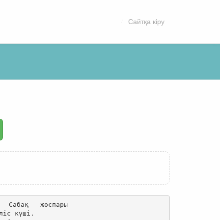
Сайтқа кіру
ары

ліс күші.
