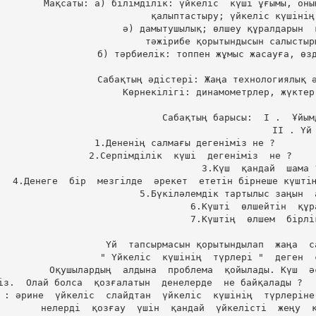
Мақсаты: а) білімділік: үйкеліс  күші ұғымы, оны
                    қалыптастыру; үйкеліс күшінің формуласына  есептер  шығару.

                ә) дамытушылық; өлшеу құралдарын  қолдануды  үйретуді жалғастыру,

                тәжірибе қорытындысын салыстырып, талдау, жасауды үйрету.

                б) тәрбиелік: топпен жұмыс жасауға, өздерін өздері бағалауға дағдыландыру.

Сабақтың әдістері: Жаңа технологиялық ә
Көрнекілігі: динамометрлер, жүктер
Сабақтың барысы:  І .  Ұйым
                                  ІІ . Үй  тапсырмасын  тексеру.

1.Дененің салмағы дегеніміз не ?       
2.Серпімділік  күші  дегеніміз  не ?    
3.Күш  қандай  шама ?
4.Денеге  бір  мезгілде  әрекет  ететін бірнеше күштің
5.Бүкіләлемдік тартылыс заңын  
6.Күшті  өлшейтін  құра
7.Күштің  өлшем  бірліг
Үй  тапсырмасын қорытындылап  жаңа  с
" Үйкеліс  күшінің  түрлері "  деген  
Оқушылардың  алдына  проблема  қойылады. Күш  ә
 Олай болса  қозғалатын  денелерде  не байқалады ?                                                  
 : әрине  үйкеліс  слайдтан  үйкеліс  күшінің  түрлеріне
нелерді  қозғау  үшін  қандай  үйкелісті  жеңу  к