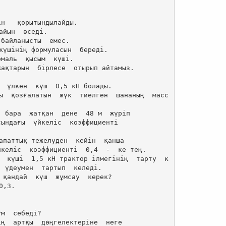
н   қорытындылайды.

күшінің формуласын  береді.

маль  қысым  күші.

ақтарын  бірлесе  отырып айтамыз.

  үлкен  күш  0,5 кН болады.

ы  қозғалатын  жүк  тиелген  шананың  масс
 бара  жатқан  дене  48 м  жүріп

ындағы  үйкеліс  коэффициенті

апаттық тежелуден  кейін  қанша

келіс  коэффициенті  0,4  -  ке тең.

  күші  1,5 кН трактор ілмегінің  тарту  к
 үдеумен  тартып  келеді.

 қандай  күш  жұмсау  керек?

,3.



м  себеді?

ң  артқы  дөңгелектеріне  неге
