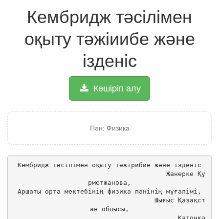
Кембридж тәсілімен
оқыту тәжіиибе және
ізденіс
Көшіріп алу
Пән: Физика
Кембридж тәсілімен оқыту тәжірибие және ізденіс

                                       Жанерке Құ
рметжанова,

Аршаты орта мектебінің физика пәнінің мұғалімі,

                                    Шығыс Қазақст
ан облысы,

                                          Катонқа