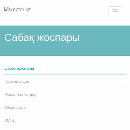
Toggle
navigati
Cабақ жоспары
Cабақ жоспары
Презентация
Мақал-мәтелдер
Жұмбақтар
УМКД