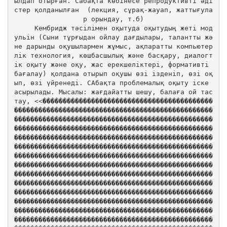
ылдап отырған. Сабақта көбінесе репродуктивті әді
стер қолданылған  (лекция, сұрақ-жауап, жаттығула
р орындау, т.б)

     Кембридж тәсілімен оқытуда оқытудың жеті мод
ульін (Сыни тұрғыдан ойлау дағдылары, талантты жә
не дарынды оқушылармен жұмыс, ақпаратты компьютер
лік технология, көшбасшылық және басқару, диалогт
ік оқыту және оқу, жас ерекшеліктері, формативті 
бағалау) қолдана отырып оқушы өзі ізденіп, өзі оқ
ып, өзі үйренеді. САбақта проблемалық оқыту іске 
асырылады. Мысалы: жағдайатты шешу, балаға ой тас
тау, <<������������������������������������������
�������������������������������������������������
�������������������������������������������������
�������������������������������������������������
�������������������������������������������������
�������������������������������������������������
�������������������������������������������������
�������������������������������������������������
�������������������������������������������������
�������������������������������������������������
�������������������������������������������������
�������������������������������������������������
�������������������������������������������������
�������������������������������������������������