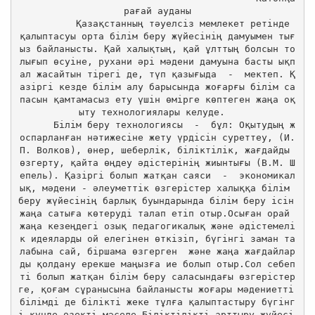
рағай ауданы

          Қазақстанның тәуелсіз мемлекет ретінде 
қалыптасуы орта білім беру жүйесінің дамуымен тығ
ыз байланысты. Қай халықтың, қай ұлттың болсын то
лығып өсуіне, рухани әрі мәдени дамуына басты ықп
ал жасайтын тірегі де, түп қазығыда  -  мектеп. Қ
азіргі кезде білім алу барысында жоғарғы білім са
пасын қамтамасыз ету үшін өмірге көптеген жаңа оқ
ыту технологиялары келуде.  

      Білім беру технологиясы  -  бұл: Оқытудың ж
оспарланған нәтижесіне жету үрдісін суреттеу, (И.
П. Волков), өнер, шеберлік, біліктілік, жағдайды 
өзгерту, қайта өңдеу әдістерінің жиынтығы (В.М. Ш
епель). Қазіргі болып жатқан саяси  -  экономикал
ық, мәдени - әлеуметтік өзгерістер халыққа білім 
беру жүйесінің барлық буындарында білім беру ісін 
жаңа сатыға көтеруді талап етіп отыр.Осыған орай 
жаңа кезеңдегі озық педагогикалық және әдістемелі
к идеяларды ой елегінен өткізіп, бүгінгі заман та
лабына сай, біршама өзгерген  және жаңа жағдайлар
ды қолдану ерекше маңызға ие болып отыр.Сол себеп
ті болып жатқан білім беру саласындағы өзгерістер
ге, қоғам сұранысына байланысты жоғары мәдениетті 
білімді де білікті жеке тұлға қалыптастыру бүгінг
і күнде өзекті мәселе.Біліктілікті арттыру жүйесі 