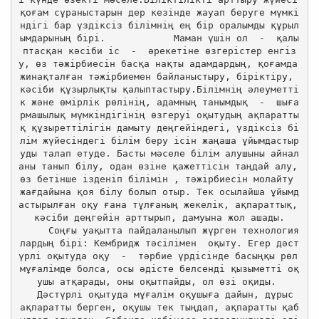
қоғам сұраныстарын дер кезінде жауап беруге мүмкі
ндігі бар үздіксіз білімнің ең бір оралымды құрыл
ымдарының бірі.            Маман үшін ол  -  қалы
птасқан кәсіби іс  -  әрекетіне өзгерістер енгіз
у, өз тәжірбиесін басқа нақты адамдардың, қоғамда 
жинақталған тәжірбиемен байланыстыру, біріктіру, 
кәсіби құзырлықты қалыптастыру.Білімнің әлеуметті
к және өмірлік рөлінің, адамның танымдық  -  шыға
рмашылық мүмкіндігінің өзгеруі оқытудың ақпаратты
қ құзыреттілігін дамыту деңгейіндегі, үздіксіз бі
лім жүйесіндегі білім беру ісін жаңаша ұйымдастыр
уды талап етуде. Басты мәселе білім алушыны айнал
аны танып білу, одан өзіне қажеттісін таңдай алу, 
өз бетінше ізденіп білімін , тәжірбиесін молайту 
жағдайына қоя білу болып отыр. Тек осылайша ұйымд
астырылған оқу ғана тұлғаның жекелік, ақпараттық, 
кәсіби деңгейін арттырып, дамуына жол ашады.

     Соңғы уақытта пайдаланылып жүрген технология
лардың бірі: Кембридж тәсілімен  оқыту. Егер дәст
үрлі оқытуда оқу  -  тәрбие үрдісінде басыңқы рөл 
мұғалімде болса, осы әдісте белсенді қызыметті оқ
ушы атқарады, оны оқытпайды, ол өзі оқиды. 

   Дәстүрлі оқытуда мұғалім оқушыға дайын, дұрыс 
ақпаратты берген, оқушы тек тыңдап, ақпаратты қаб