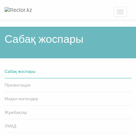
Toggle
navigati
Cабақ жоспары
Cабақ жоспары
Презентация
Мақал-мәтелдер
Жұмбақтар
УМКД