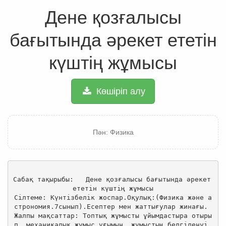
Дене қозғалысы
бағытында әрекет ететін
күштің жұмысы
Көшіріп алу
Пән: Физика
Сабақ тақырыбы:   Дене қозғалысы бағытында әрекет 
ететін күштің жұмысы

Сілтеме: Күнтізбелік жоспар.Оқулық:(Физика және а
строномия.7сынып).Есептер мен жаттығулар жинағы. 

Жалпы мақсаттар: Топтық жұмысты ұйымдастыра отыры
п, механикалық жұмыс ұғымын, жұмыстың белгіленуі,