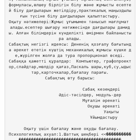
формуласы,өлшеу бірлігін білу және жұмысты есепте
й білу дағдыларын жетілдіру,практикалық маңыздылы
ғын түсіне білу дағдыларын қалыптастыру.

Оқыту нәтижелері:Жұмыс ұғымымен танысып мағлұмат 
алады.есептер шығару нәтижесінде дағдылары дамид
ы. Алған білімдерін күнделікті өмірмен байланысты
ра алады.

Сабақтың негізгі идеясы: Дененің қозғалу бағытынд
а әрекет ететін күштің механикалық жұмысы күшке д
е,жүрілген жолға да тура пропорционал өседі.

Сабаққа қажетті құралдар:  Компьютер, графопроект
ор,слайдтар,мөлдір қағаз,Паскаль шары,куб,су,ыдыс
тар,карточкалар,бағалау парағы.

Сабақтың өту барысы:

                         Сабақ кезеңдері

                Әдіс-тәсілдер, модуль-дер

                         Мұғалім әрекеті

                           Оқушы әрекеті

                                 Уақыты

                            Ұйымдастыру 

 Оқыту үшін бағалау және оқуды бағалау.

Психологиялық ахуал:1.Шаттық шеңбері <<����������
������������������������������
�����������