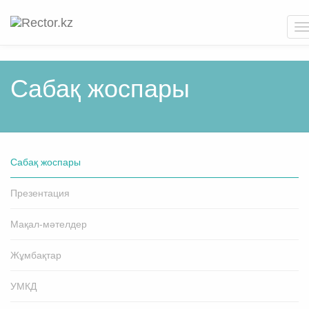
T
n
Cабақ жоспары
Cабақ жоспары
Презентация
Мақал-мәтелдер
Жұмбақтар
УМКД