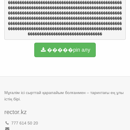
�����ріп алу
Мұғалім ісі сырттай қарапайым болғанмен – тарихтағы ең ұлы
істің бірі.
rector.kz
777 614 50 20