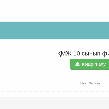
ҚМЖ 10 сынып ф
Көшіріп алу
Пән: Физика