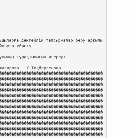
ушыларға деңгейлік тапсырмалар беру арқылы 
йлауға үйрету 

жасарова   У.Тоқбергенова

������������������������������������������
������������������������������������������
������������������������������������������
������������������������������������������
������������������������������������������
������������������������������������������
������������������������������������������
������������������������������������������
������������������������������������������
������������������������������������������
������������������������������������������