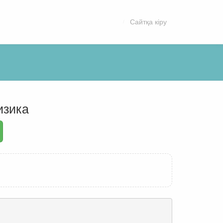
Сайтқа кіру
изика