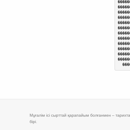
�����
�����
�����
�����
�����
�����
�����
�����
�����
�����
�����
�����
���
Мұғалім ісі сырттай қарапайым болғанмен – тарихтағ
бірі.