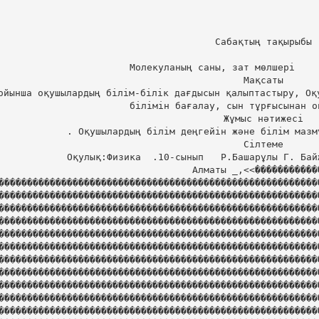
Сабақтың тақырыбы

    Молекуланың саны, зат мөлшері                      

Мақсаты

ойынша оқушылардың білім-білік дағдысын қалыптастыру, Оқ
білімін бағалау, сын тұрғысынан о
Жұмыс нәтижесі

  . Оқушылардың білім деңгейін және білім мазмұнының тұрақтылығын игереді

Сілтеме

Оқулық:Физика  .10-сынып   Р.Башарұлы Г. Бай
                          Алматы _,<<�����������������������������������������������������
��������������������������������������������������������
��������������������������������������������������������
��������������������������������������������������������
��������������������������������������������������������
��������������������������������������������������������
��������������������������������������������������������
��������������������������������������������������������
��������������������������������������������������������
��������������������������������������������������������
��������������������������������������������������������
��������������������������������������������������������