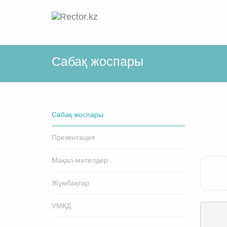
Cабақ жоспары
Cабақ жоспары
Презентация
Мақал-мәтелдер
Жұмбақтар
УМКД