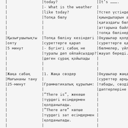
|               |today?                 |It’s ……….    
|               |- What is the weather  |             
|               |like today?            |Үстел үстінде
|               |Топқа бөлу             |қиындыларын а
|               |                       |қағаздағы бөл
|               |                       |аттарына байл
|               |                       |топқа бөлінед
|Қызығушылықты  |Топқа бөліну кезіндегі |Оқушылар қолд
|ояту           |суреттерге қарап       |суреттерге қа
|5 минут        |- Бүгінгі сабақ не     |бөлмелер, үйл
|               |туралы деп ойлайсыздар?|жауап береді.
|               |деген сұрақ қойылады   |             
|               |                       |             
|               |                       |             
|Жаңа сабақ     |1. Жаңа сөздер         |Оқушылар жаңа
|Мағынаны тану  |                       |суреттер арқы
|25-минут       |Грамматикалық құрылым: |табады, сөзді
|               |                       |дәптерлеріне 
|               |“There is”, жекеше     |             
|               |түрдегі есімдермен     |             
|               |қолданылады.           |             
|               |”There are” көпше      |             
|               |түрдегі зат есімдермен |             
|               |қолданылады.           |             
|               |                       |             