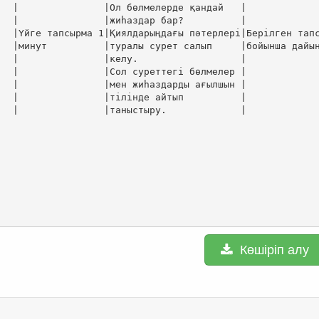
|               |Ол бөлмелерде қандай   |             
|               |жиһаздар бар?          |             
|Үйге тапсырма 1|Қиялдарыңдағы пәтерлері|Берілген тапс
|минут          |туралы сурет салып     |бойынша дайын
|               |келу.                  |             
|               |Сол суреттегі бөлмелер |             
|               |мен жиһаздарды ағылшын |             
|               |тілінде айтып          |             
|               |таныстыру.             |             
Көшіріп алу