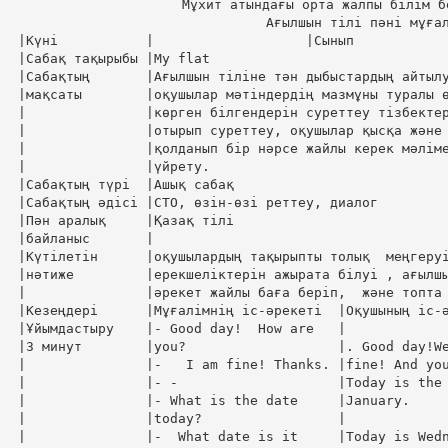
Мұхит атындағы орта жалпы білім б
Ағылшын тілі пәні мұғал
|Күні           |                   |Сынып            
|Сабақ тақырыбы |My flat                              
|Сабақтың       |Ағылшын тіліне тән дыбыстардың айтылу
|мақсаты        |оқушылар мәтіндердің мазмұны туралы ө
|               |көрген білгендерін суреттеу тізбектер
|               |отырып суреттеу, оқушылар қысқа және 
|               |қолданып бір нәрсе жайлы керек мәліме
|               |үйрету.                              
|Сабақтың түрі  |Ашық сабақ                           
|Сабақтың әдісі |СТО, өзін-өзі реттеу, диалог         
|Пән аралық     |Қазақ тілі                           
|байланыс       |                                     
|Күтілетін      |оқушылардың тақырыпты толық  меңгеруі
|нәтиже         |ерекшеліктерін ажырата білуі , ағылшы
|               |әрекет жайлы баға беріп,  және топта 
|Кезеңдері      |Мұғалімнің іс-әрекеті  |Оқушының іс-ә
|Ұйымдастыру    |- Good day!  How are   |             
|3 минут        |you?                   |. Good day!We
|               |-   I am fine! Thanks. |fine! And you
|               |- -                    |Today is the 
|               |- What is the date     |January.     
|               |today?                 |             
|               |-  What date is it     |Today is Wedn