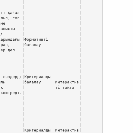
         |            |          |

         |            |          |

гі қағаз |            |          |

лып, сол |            |          |

ме       |            |          |

анысты   |            |          |

і        |            |          |

арындағы |Формативті  |          |

рап,     |бағалау     |          |

ер деп   |            |          |

         |            |          |

         |            |          |

         |            |          |

         |            |          |

 сөздерді|Критериалды |          |

лы       |бағалау     |Интерактив|

к        |            |ті тақта  |

көшіреді.|            |          |

         |            |          |

         |            |          |

         |            |          |

         |            |          |

         |            |          |

         |            |          |

         |Критериалды |Интерактив|
