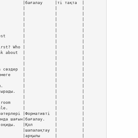
         |бағалау     |ті тақта  |

         |            |          |

         |            |          |

         |            |          |

         |            |          |

         |            |          |

st       |            |          |

         |            |          |

rst? Who |            |          |

k about  |            |          |

         |            |          |

         |            |          |

 сөздер  |            |          |

меге     |            |          |

         |            |          |

.        |            |          |

ырады.   |            |          |

         |            |          |

room     |            |          |

le.      |            |          |

әтерлері |Формативті  |          |

нда шағын|бағалау.    |          |

оқиды.   |Қол         |          |

         |шапалақтау  |          |

         |арқылы      |          |
