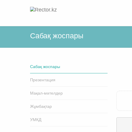
Cабақ жоспары
Cабақ жоспары
Презентация
Мақал-мәтелдер
Жұмбақтар
УМКД