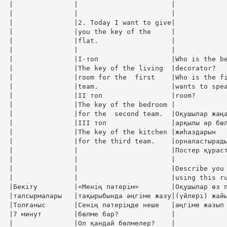
|               |                       |             
|               |                       |             
|               |2. Today I want to give|             
|               |you the key of the     |             
|               |flat.                  |             
|               |                       |             
|               |І-топ                  |Who is the be
|               |The key of the living  |decorator?   
|               |room for the  first    |Who is the fi
|               |team.                  |wants to spea
|               |ІІ топ                 |room?        
|               |The key of the bedroom |             
|               |for the  second team.  |Оқушылар жаңа
|               |ІІІ топ                |арқылы әр бөл
|               |The key of the kitchen |жиһаздарын   
|               |for the third team.    |орналастырады
|               |                       |Постер құраст
|               |                       |             
|               |                       |Describe you 
|               |                       |using this ru
|Бекіту         |«Менің пәтерім»        |Оқушылар өз п
|тапсырмалары   |тақырыбында әңгіме жазу|(үйлері) жайы
|Толғаныс       |Сенің пәтеріңде неше   |әңгіме жазып 
|7 минут        |бөлме бар?             |             
|               |Ол қандай бөлмелер?    |             