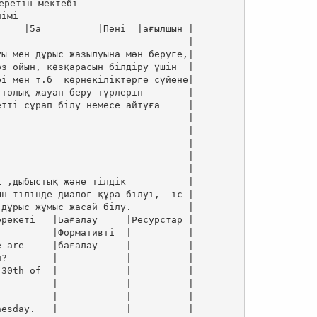
еретін мектебі

імі

    |5а          |Пәні  |ағылшын |

                                 |

ы мен дұрыс жазылуына мән беруге,|

з ойын, көзқарасын білдіру үшін  |

і мен т.б  көрнекіліктерге сүйене|

толық жауап беру түрлерін        |

тті сұрап білу немесе айтуға     |

                                 |

                                 |

                                 |

                                 |

                                 |

 ,дыбыстық және тілдік           |

н тілінде диалог құра білуі,  іс |

дұрыс жұмыс жасай білу.          |

рекеті   |Бағалау     |Ресурстар |

         |Формативті  |          |

 are     |бағалау     |          |

?        |            |          |

30th of  |            |          |

         |            |          |

         |            |          |

esday.   |            |          |
