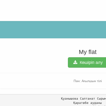
My flat
Көшіріп алу
Пән: Ағылшын тілі
Қуанышова Салтанат Сырым
Қаратөбе ауданы
