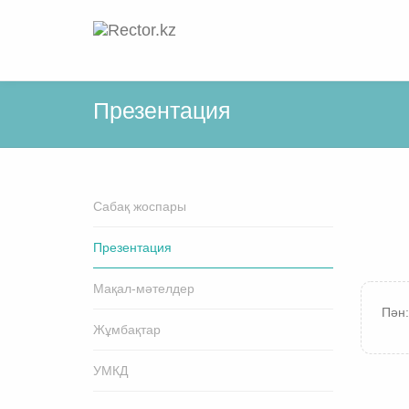
Презентация
Cабақ жоспары
Презентация
Мақал-мәтелдер
Пән:
Жұмбақтар
УМКД