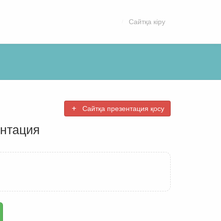
Сайтқа кіру
Сайтқа презентация қосу
ентация