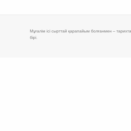
Мұғалім ісі сырттай қарапайым болғанмен – тарихтағ
бірі.