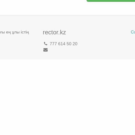
rector.kz
ы ең ұлы істің
С
777 614 50 20