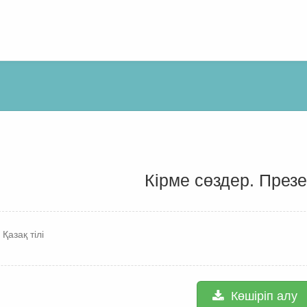
Кірме сөздер. През
 Қазақ тілі
Көшіріп алу