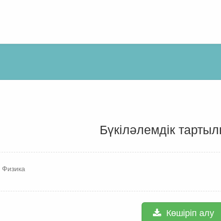
Бүкіләлемдік тарты
 Физика
Көшіріп алу