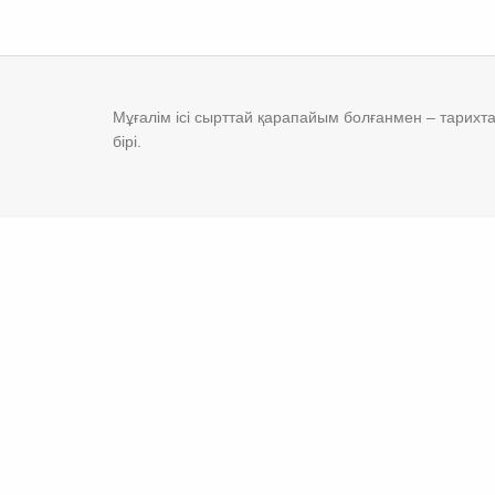
Мұғалім ісі сырттай қарапайым болғанмен – тарихтағ
бірі.