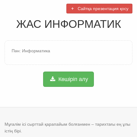
Сайтқа презентация қосу
ЖАС ИНФОРМАТИК
Пән: Информатика
Көшіріп алу
Мұғалім ісі сырттай қарапайым болғанмен – тарихтағы ең ұлы
істің бірі.