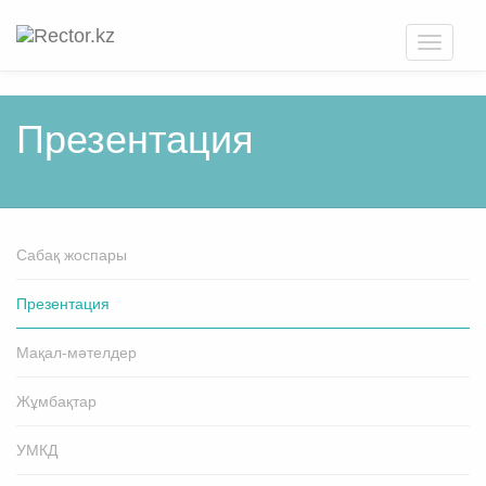
Toggle
navigati
Презентация
Cабақ жоспары
Презентация
Мақал-мәтелдер
Жұмбақтар
УМКД